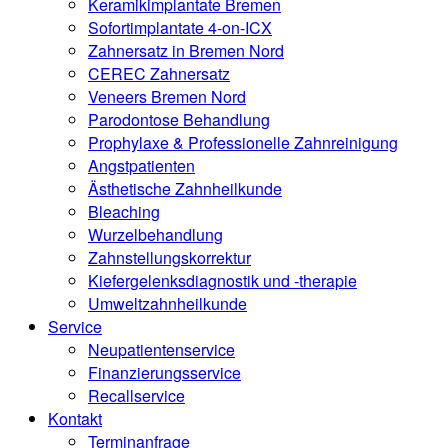
Keramikimplantate Bremen
Sofortimplantate 4-on-ICX
Zahnersatz in Bremen Nord
CEREC Zahnersatz
Veneers Bremen Nord
Parodontose Behandlung
Prophylaxe & Professionelle Zahnreinigung
Angstpatienten
Ästhetische Zahnheilkunde
Bleaching
Wurzelbehandlung
Zahnstellungskorrektur
Kiefergelenksdiagnostik und -therapie
Umweltzahnheilkunde
Service
Neupatientenservice
Finanzierungsservice
Recallservice
Kontakt
Terminanfrage