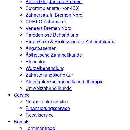
Keramikimplantate Bremen
Sofortimplantate 4-on-ICX
Zahnersatz in Bremen Nord
CEREC Zahnersatz
Veneers Bremen Nord
Parodontose Behandlung
Prophylaxe & Professionelle Zahnreinigung
Angstpatienten
Ästhetische Zahnheilkunde
Bleaching
Wurzelbehandlung
Zahnstellungskorrektur
Kiefergelenksdiagnostik und -therapie
Umweltzahnheilkunde
Service
Neupatientenservice
Finanzierungsservice
Recallservice
Kontakt
Terminanfrage