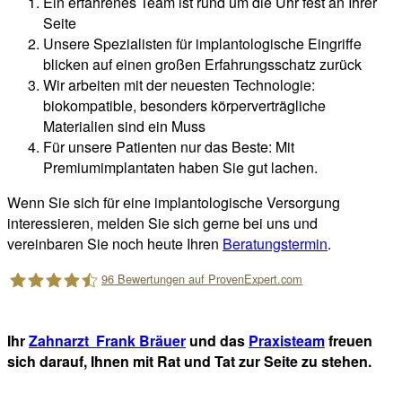
Ein erfahrenes Team ist rund um die Uhr fest an Ihrer
Seite
Unsere Spezialisten für implantologische Eingriffe
blicken auf einen großen Erfahrungsschatz zurück
Wir arbeiten mit der neuesten Technologie:
biokompatible, besonders körperverträgliche
Materialien sind ein Muss
Für unsere Patienten nur das Beste: Mit
Premiumimplantaten haben Sie gut lachen.
Wenn Sie sich für eine implantologische Versorgung
interessieren, melden Sie sich gerne bei uns und
vereinbaren Sie noch heute Ihren
Beratungstermin
.
96
Bewertungen auf ProvenExpert.com
Zahnarzt Bremen Nord - Zahnzentrum an der Fluke
Ihr
Zahnarzt Frank Bräuer
und das
Praxisteam
freuen
sich darauf, Ihnen mit Rat und Tat zur Seite zu stehen.